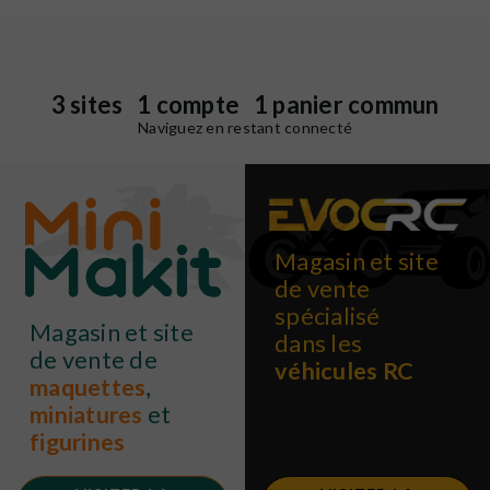
3 sites 1 compte 1 panier commun
Naviguez en restant connecté
Magasin et site
de vente
spécialisé
Magasin et site
dans les
de vente de
véhicules RC
maquettes
,
miniatures
et
figurines