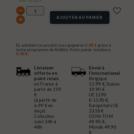
ARTICLES
favorite_border
AJOUTER AU PANIER
En achetant ce produit vous gagnerez
0,98 €
grâce à
notre programme de fidélité. Votre panier totalisera
0,98 €
.
Livraison
Envoi à
offerte en
l’international
point relais
Belgique
en France à
11.99 €, Suisse
partir de 159
19.90 €
€
UE 12.90
(à partir de
€-15.90 €,
6,99 € en
Europe hors UE
deça)
23.50 €
Colissimo
DOM-TOM
suivi 24h à
49.90 €,
48h
Monde 49.90
€