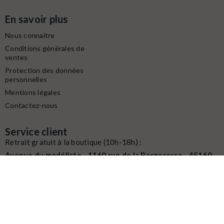
En savoir plus
Nous connaitre
Conditions générales de
ventes
Protection des données
personnelles
Mentions légales
Contactez-nous
Service client
Retrait gratuit à la boutique (10h-18h) :
Avenue du modéliste - 1160 rue de la Bergeresse - 45160
Olivet
Commande / SAV :
02 38 58 29 39
Digitalisation / Réparation :
02 38 58 79 56
Contactez nous du mardi au samedi
de
10h à 12h et de 14h à 18h