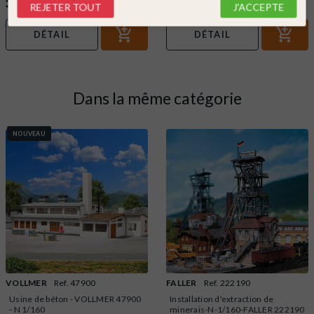
37,99 €
5,99 €
REJETER TOUT
J'ACCEPTE
DÉTAIL
DÉTAIL
Dans la même catégorie
NOUVEAU
VOLLMER
Ref. 47900
FALLER
Ref. 222190
Usine de béton - VOLLMER 47900
Installation d'extraction de
- N 1/160
minerais-N-1/160-FALLER 222190