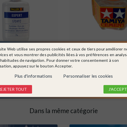
site Web utilise ses propres cookies et ceux de tiers pour améliorer n
70492
TAMIYA
Ref. 87012
vices et vous montrer des publicités liées à vos préférences en analy
uette avec bec de précision-
Colle avec pinceau pour maquett
2
20ml - TAMIYA...
 habitudes de navigation. Pour donner votre consentement à son
isation, appuyez sur le bouton Accepter.
En stock !
3,00 €
Plus d'informations
Personnaliser les cookies
DÉTAIL
DÉTAIL
REJETER TOUT
J'ACCEPT
Dans la même catégorie