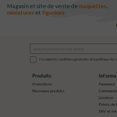
Magasin et site de vente de
maquettes
,
miniatures
et
figurines

J'accepte les conditions générales et la politique de c
Produits
Informa
Promotions
Paiement
Nouveaux produits
Command
Livraison
Points de f
SAV et ret