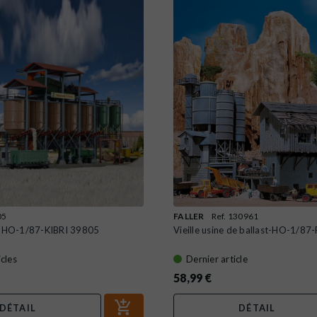
05
FALLER
Ref. 130961
r-HO-1/87-KIBRI 39805
Vieille usine de ballast-HO-1/8
icles
Dernier article
58,99 €
DÉTAIL
DÉTAIL