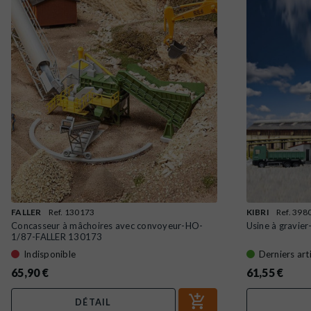
FALLER
Ref. 130173
KIBRI
Ref. 398
Concasseur à mâchoires avec convoyeur-HO-
Usine à gravie
1/87-FALLER 130173
Indisponible
Derniers art
65,90 €
61,55 €
DÉTAIL