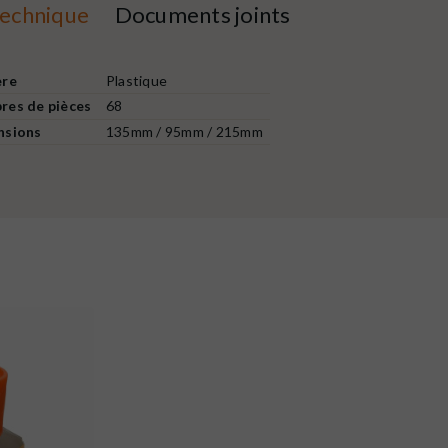
technique
Documents joints
ère
Plastique
es de pièces
68
nsions
135mm / 95mm / 215mm