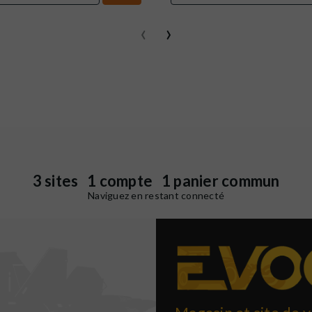
‹
›
3 sites 1 compte 1 panier commun
Naviguez en restant connecté