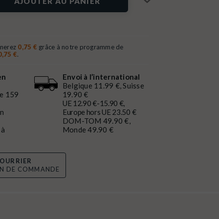
AJOUTER AU PANIER
gnerez
0,75 €
grâce à notre programme de
0,75 €
.
en
Envoi à l’international
Belgique 11.99 €, Suisse
de 159
19.90 €
UE 12.90 €-15.90 €,
en
Europe hors UE 23.50 €
DOM-TOM 49.90 €,
 à
Monde 49.90 €
OURRIER
ON DE COMMANDE