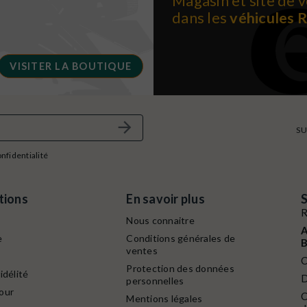
Magasin et site de v
dans les
véhicules 
VISITER LA BOUTIQUE
SU
onfidentialité
tions
En savoir plus
S
R
Nous connaitre
A
e
Conditions générales de
B
ventes
C
Protection des données
idélité
D
personnelles
our
C
Mentions légales