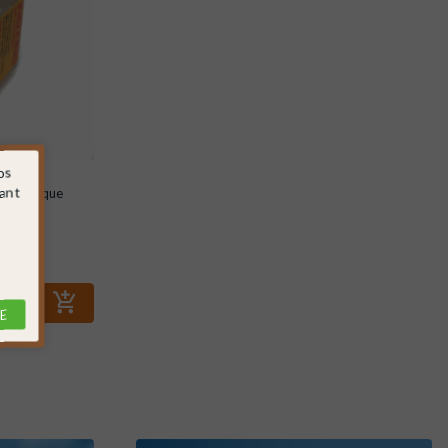
os
sant
e plastique
E