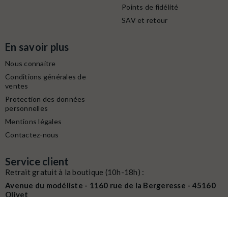
Points de fidélité
SAV et retour
En savoir plus
Nous connaitre
Conditions générales de
ventes
Protection des données
personnelles
Mentions légales
Contactez-nous
Service client
Retrait gratuit à la boutique (10h-18h) :
Avenue du modéliste - 1160 rue de la Bergeresse - 45160
Olivet
Commande / SAV :
02 38 58 29 39
Digitalisation / Réparation :
02 38 58 79 56