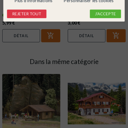
Plus d'informations
Personnaliser les cookies
Colle pour maquette avec bec de
Colle avec pinceau pour maquette
précision-FALLER 170492
plastique 20ml - TAMIYA...
REJETER TOUT
J'ACCEPTE
En stock !
En stock !
5,99 €
3,00 €
DÉTAIL
DÉTAIL
Dans la même catégorie