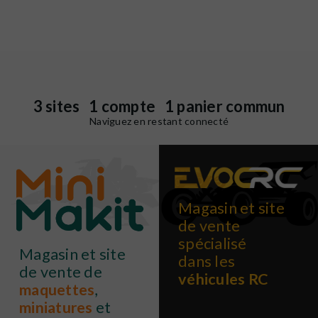
3 sites 1 compte 1 panier commun
Naviguez en restant connecté
Magasin et site
de vente
spécialisé
Magasin et site
dans les
de vente de
véhicules RC
maquettes
,
miniatures
et