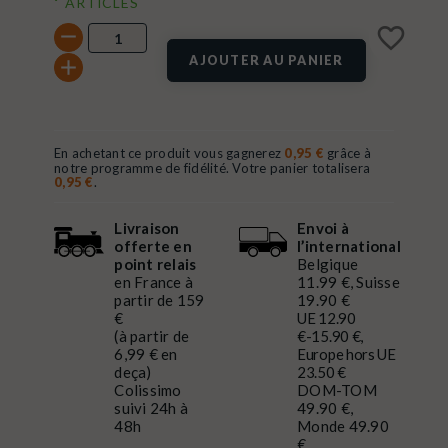
ARTICLES
favorite_border
AJOUTER AU PANIER
En achetant ce produit vous gagnerez
0,95 €
grâce à
notre programme de fidélité. Votre panier totalisera
0,95 €
.
Livraison
Envoi à
offerte en
l’international
point relais
Belgique
en France à
11.99 €, Suisse
partir de 159
19.90 €
€
UE 12.90
(à partir de
€-15.90 €,
6,99 € en
Europe hors UE
deça)
23.50 €
Colissimo
DOM-TOM
suivi 24h à
49.90 €,
48h
Monde 49.90
€