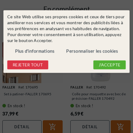
En complément
Ce site Web utilise ses propres cookies et ceux de tiers pour
améliorer nos services et vous montrer des publicités liées à
vos préférences en analysant vos habitudes de navigation.
Pour donner votre consentement à son utilisation, appuyez
sur le bouton Accepter.
Plus d'informations
Personnaliser les cookies
REJETER TOUT
J'ACCEPTE
FALLER
Ref. 170695
FALLER
Ref. 170492
Set à patiner-FALLER 170695
Colle pour maquette avec bec de
précision-FALLER 170492
En stock !
En stock !
37,99 €
6,59 €
DÉTAIL
DÉTAIL