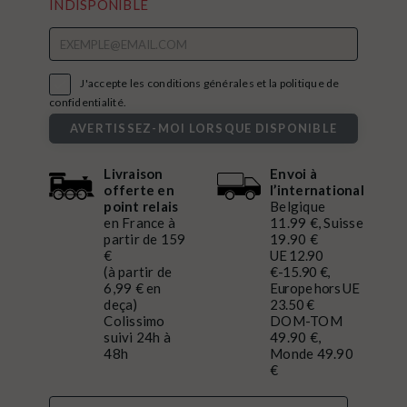
INDISPONIBLE

J'accepte les conditions générales et la politique de
confidentialité.
AVERTISSEZ-MOI LORSQUE DISPONIBLE
Livraison
Envoi à
offerte en
l’international
point relais
Belgique
en France à
11.99 €, Suisse
partir de 159
19.90 €
€
UE 12.90
(à partir de
€-15.90 €,
6,99 € en
Europe hors UE
deça)
23.50 €
Colissimo
DOM-TOM
suivi 24h à
49.90 €,
48h
Monde 49.90
€