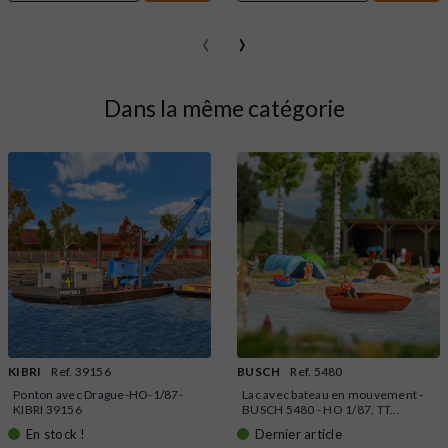
‹
›
Dans la même catégorie
KIBRI
Ref. 39156
BUSCH
Ref. 5480
Ponton avec Drague-HO-1/87-
Lac avec bateau en mouvement -
KIBRI 39156
BUSCH 5480 - HO 1/87, TT...
En stock !
Dernier article