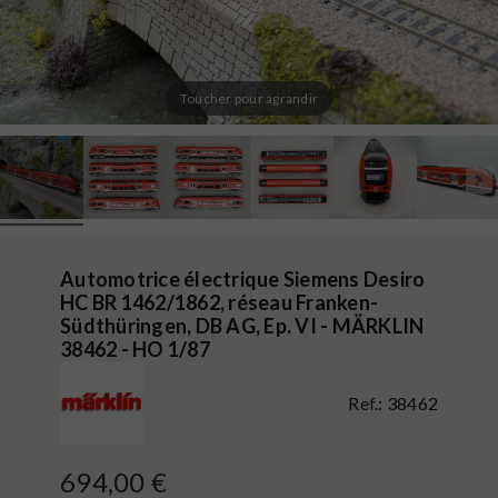
Toucher pour agrandir
Automotrice électrique Siemens Desiro
HC BR 1462/1862, réseau Franken-
Südthüringen, DB AG, Ep. VI - MÄRKLIN
38462 - HO 1/87
Ref.:
38462
694,00 €