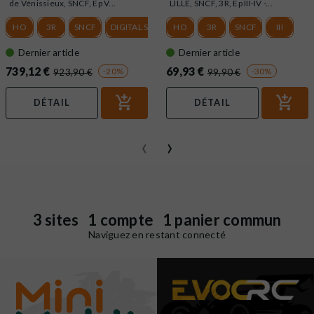
de Vénissieux, SNCF, Ep V...
LILLE, SNCF, 3R, Ep III-IV -...
HO
3R
SNCF
DIGITAL SOUND
HO
3R
SNCF
III
Dernier article
Dernier article
739,12 €
69,93 €
-20%
-30%
923,90 €
99,90 €
DÉTAIL
DÉTAIL
‹
›
3 sites 1 compte 1 panier commun
Naviguez en restant connecté