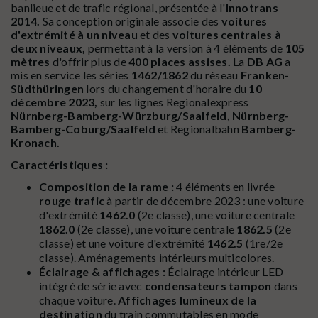
banlieue et de trafic régional, présentée à l'
Innotrans
2014.
Sa conception originale associe des
voitures
d'extrémité à un niveau
et des
voitures centrales à
deux niveaux,
permettant à la version à 4 éléments de
105
mètres
d'offrir plus de
400 places assises.
La
DB AG
a
mis en service les séries
1462/1862
du réseau
Franken-
Südthüringen
lors du changement d'horaire du
10
décembre 2023,
sur les lignes Regionalexpress
Nürnberg-Bamberg-Würzburg/Saalfeld,
Nürnberg-
Bamberg-Coburg/Saalfeld
et Regionalbahn
Bamberg-
Kronach.
Caractéristiques :
Composition de la rame :
4 éléments en livrée
rouge trafic
à partir de décembre 2023 : une voiture
d'extrémité
1462.0
(2e classe), une voiture centrale
1862.0
(2e classe), une voiture centrale
1862.5
(2e
classe) et une voiture d'extrémité
1462.5
(1re/2e
classe). Aménagements intérieurs multicolores.
Éclairage & affichages :
Éclairage intérieur LED
intégré de série avec
condensateurs tampon
dans
chaque voiture.
Affichages lumineux de la
destination
du train commutables en mode