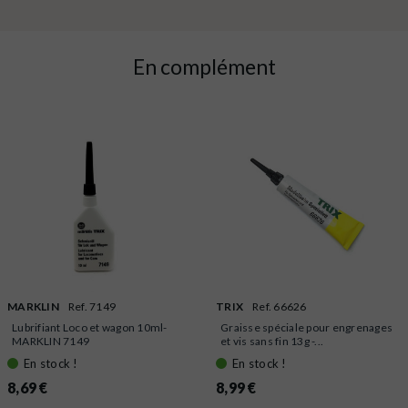
En complément
MARKLIN
Ref. 7149
TRIX
Ref. 66626
Lubrifiant Loco et wagon 10ml-
Graisse spéciale pour engrenages
MARKLIN 7149
et vis sans fin 13g -...
En stock !
En stock !
8,69 €
8,99 €