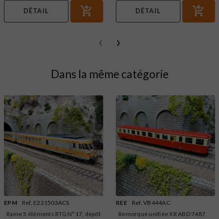
DÉTAIL
DÉTAIL
‹
›
Dans la même catégorie
EPM
Ref. E221503ACS
REE
Ref. VB444AC
Rame 5 éléments RTG N°17, dépôt
Remorque unifiée XR ABD 7487