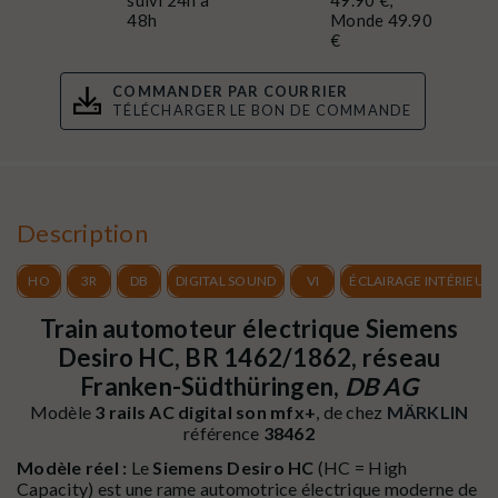
48h
Monde 49.90
€
COMMANDER PAR COURRIER
TÉLÉCHARGER LE BON DE COMMANDE
Description
HO
3R
DB
DIGITAL SOUND
VI
ÉCLAIRAGE INTÉRIEUR
Train automoteur électrique Siemens
Desiro HC, BR 1462/1862, réseau
Franken-Südthüringen,
DB AG
Modèle
3 rails AC digital son mfx+
, de chez
MÄRKLIN
référence
38462
Modèle réel :
Le
Siemens Desiro HC
(HC = High
Capacity) est une rame automotrice électrique moderne de