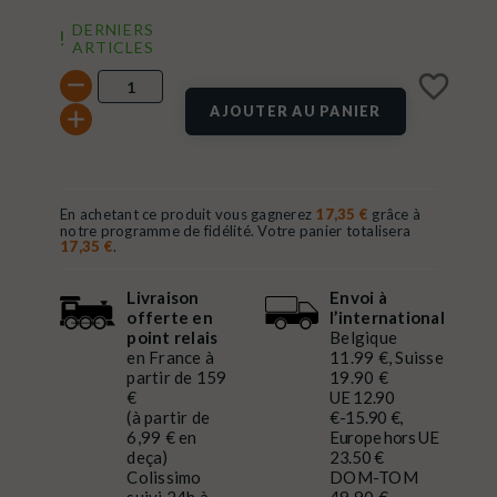
DERNIERS
ARTICLES
favorite_border
AJOUTER AU PANIER
En achetant ce produit vous gagnerez
17,35 €
grâce à
notre programme de fidélité. Votre panier totalisera
17,35 €
.
Livraison
Envoi à
offerte en
l’international
point relais
Belgique
en France à
11.99 €, Suisse
partir de 159
19.90 €
€
UE 12.90
(à partir de
€-15.90 €,
6,99 € en
Europe hors UE
deça)
23.50 €
Colissimo
DOM-TOM
suivi 24h à
49.90 €,