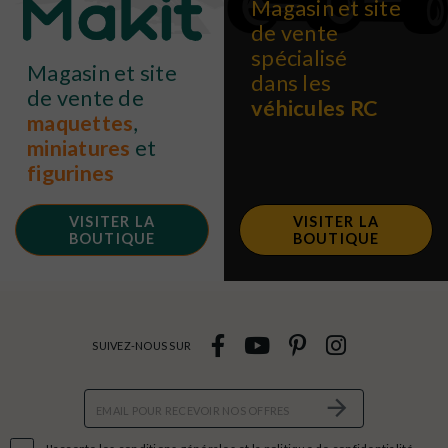
Magasin et site
de vente
spécialisé
Magasin et site
dans les
de vente de
véhicules RC
maquettes
,
miniatures
et
figurines
VISITER LA
VISITER LA
BOUTIQUE
BOUTIQUE
SUIVEZ-NOUS SUR