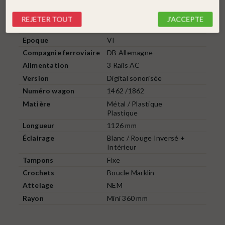
État
Neuf
REJETER TOUT
J'ACCEPTE
Échelle
HO 1/87
Epoque
VI
Compagnie ferroviaire
DB Allemagne
Alimentation
3 Rails AC
Version
Digital sonorisée
Numéro wagon
1462 /1862
Matière
Métal / Plastique
Plastique
Longueur
1126 mm
Éclairage
Blanc / Rouge Inversé +
Intérieur
Tampons
Fixe
Crochets
Boucle Marklin
Attelage
NEM
Rayon
Mini 360 mm