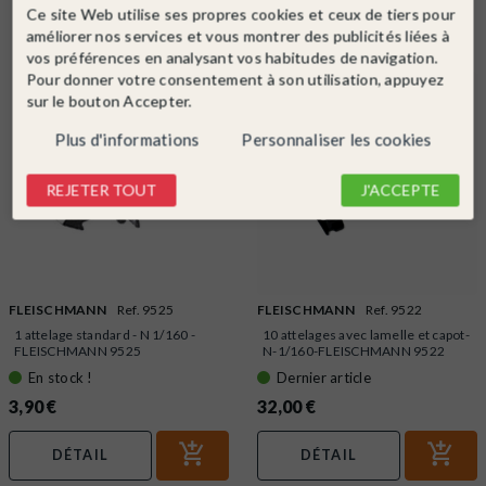
Ce site Web utilise ses propres cookies et ceux de tiers pour
Dans la même catégorie
améliorer nos services et vous montrer des publicités liées à
vos préférences en analysant vos habitudes de navigation.
Pour donner votre consentement à son utilisation, appuyez
sur le bouton Accepter.
Plus d'informations
Personnaliser les cookies
REJETER TOUT
J'ACCEPTE
FLEISCHMANN
Ref. 9525
FLEISCHMANN
Ref. 9522
1 attelage standard - N 1/160 -
10 attelages avec lamelle et capot-
FLEISCHMANN 9525
N-1/160-FLEISCHMANN 9522
En stock !
Dernier article
3,90 €
32,00 €
DÉTAIL
DÉTAIL