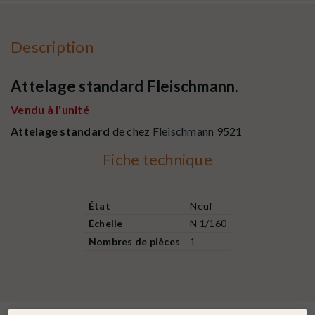
Description
Attelage standard Fleischmann.
Vendu à l'unité
Attelage standard
de chez
Fleischmann
9521
Fiche technique
État
Neuf
Échelle
N 1/160
Nombres de pièces
1