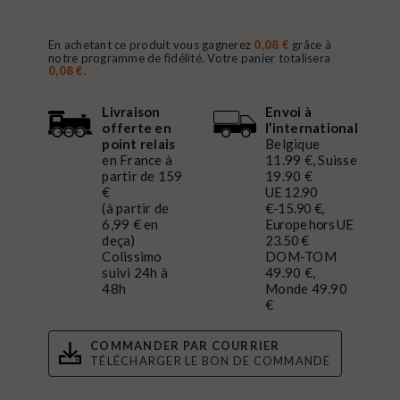
En achetant ce produit vous gagnerez
0,08 €
grâce à
notre programme de fidélité. Votre panier totalisera
0,08 €
.
Livraison
Envoi à
offerte en
l’international
point relais
Belgique
en France à
11.99 €, Suisse
partir de 159
19.90 €
€
UE 12.90
(à partir de
€-15.90 €,
6,99 € en
Europe hors UE
deça)
23.50 €
Colissimo
DOM-TOM
suivi 24h à
49.90 €,
48h
Monde 49.90
€
COMMANDER PAR COURRIER
TÉLÉCHARGER LE BON DE COMMANDE