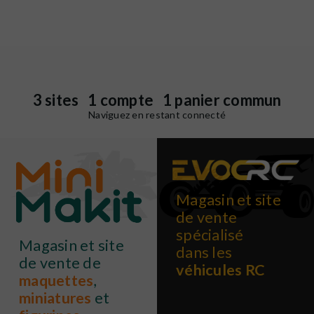
3 sites 1 compte 1 panier commun
Naviguez en restant connecté
Magasin et site
de vente
spécialisé
Magasin et site
dans les
de vente de
véhicules RC
maquettes
,
miniatures
et