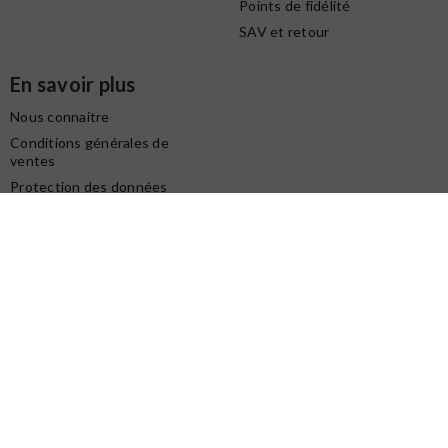
Points de fidélité
SAV et retour
En savoir plus
Nous connaitre
Conditions générales de
ventes
Protection des données
personnelles
Mentions légales
Contactez-nous
Service client
Retrait gratuit à la boutique (10h-18h) :
Avenue du modéliste - 1160 rue de la Bergeresse - 45160
Olivet
Commande / SAV :
02 38 58 29 39
Digitalisation / Réparation :
02 38 58 79 56