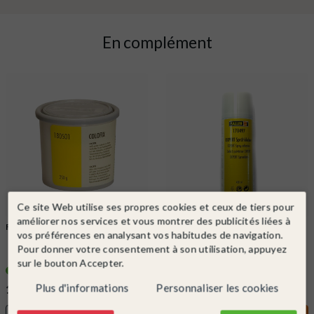
En complément
Ce site Web utilise ses propres cookies et ceux de tiers pour
améliorer nos services et vous montrer des publicités liées à
FALLER
Ref. 180501
FALLER
Ref. 170497
vos préférences en analysant vos habitudes de navigation.
Colle pour flocage-HO-1/87-
Colle expert à pulvériser élastique
Pour donner votre consentement à son utilisation, appuyez
FALLER 180501
et incolore 400ml -...
sur le bouton Accepter.
Dernier article
En stock !
Plus d'informations
Personnaliser les cookies
12,60 €
19,90 €