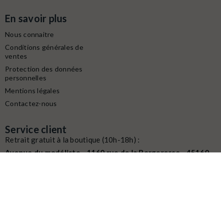
En savoir plus
Nous connaitre
Conditions générales de
ventes
Protection des données
personnelles
Mentions légales
Contactez-nous
Service client
Retrait gratuit à la boutique (10h-18h) :
Avenue du modéliste - 1160 rue de la Bergeresse - 45160
Olivet
Commande / SAV :
02 38 58 29 39
Digitalisation / Réparation :
02 38 58 79 56
Contactez nous du mardi au samedi
de
10h à 12h et de 14h à 18h