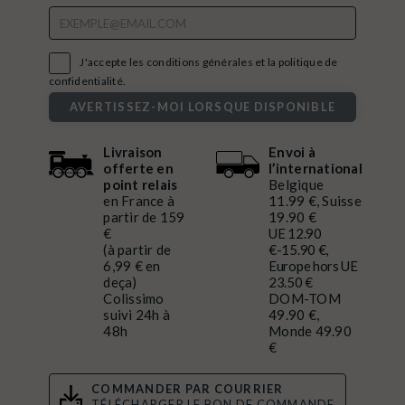

J'accepte les conditions générales et la politique de
confidentialité.
AVERTISSEZ-MOI LORSQUE DISPONIBLE
Livraison
Envoi à
offerte en
l’international
point relais
Belgique
en France à
11.99 €, Suisse
partir de 159
19.90 €
€
UE 12.90
(à partir de
€-15.90 €,
6,99 € en
Europe hors UE
deça)
23.50 €
Colissimo
DOM-TOM
suivi 24h à
49.90 €,
48h
Monde 49.90
€
COMMANDER PAR COURRIER
TÉLÉCHARGER LE BON DE COMMANDE