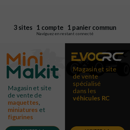
3 sites 1 compte 1 panier commun
Naviguez en restant connecté
Magasin et site
de vente
spécialisé
Magasin et site
dans les
de vente de
véhicules RC
maquettes
,
miniatures
et
figurines