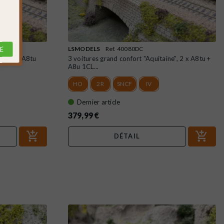
E
LSMODELS
Ref. 40080DC
ne", 2 x A8tu
3 voitures grand confort "Aquitaine", 2 x A8tu +
A8u 1CL...
HO
2R
SNCF
IV
Dernier article
379,99 €
DÉTAIL