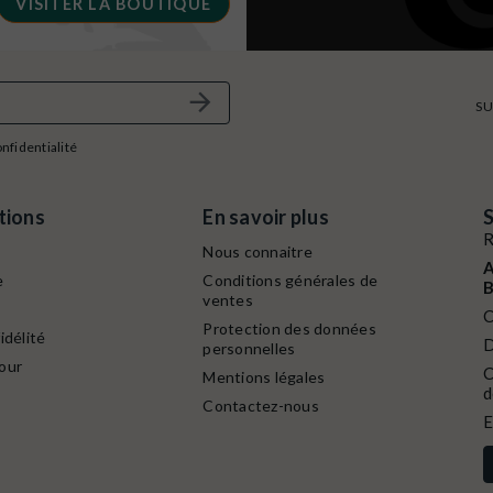
VISITER LA BOUTIQUE
SU
onfidentialité
tions
En savoir plus
S
R
Nous connaitre
A
e
Conditions générales de
B
ventes
C
Protection des données
idélité
D
personnelles
our
C
Mentions légales
Contactez-nous
E