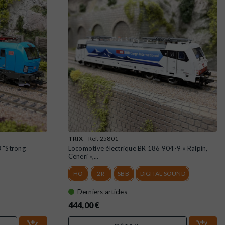
TRIX
Ref. 25801
 "Strong
Locomotive électrique BR 186 904-9 « Ralpin,
Ceneri »,...
HO
2R
SBB
DIGITAL SOUND
Derniers articles
444,00 €