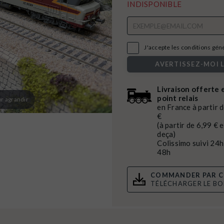
INDISPONIBLE

J'accepte les conditions génér
AVERTISSEZ-MOI 
Livraison offerte 
point relais
r agrandir
en France à partir 
€
(à partir de 6,99 € 
deça)
Colissimo suivi 24h
48h
COMMANDER PAR C
TÉLÉCHARGER LE B