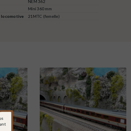
NEM 362
Mini 360 mm
 locomotive
21MTC (femelle)
os
sant