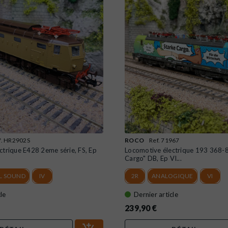
f. HR2902S
ROCO
Ref. 71967
ctrique E428 2eme série, FS, Ep
Locomotive électrique 193 368-8
Cargo" DB, Ep VI...
AL SOUND
IV
2R
ANALOGIQUE
VI
le
Dernier article
239,90 €