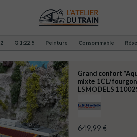
32
G 1:22.5
Peinture
Consommable
Rése
Grand confort "Aqu
mixte 1CL/fourgon 
LSMODELS 11002S
649,99 €