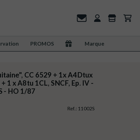
rvation
PROMOS
Marque
itaine", CC 6529 + 1x A4Dtux
+ 1 x A8tu 1CL, SNCF, Ep. IV -
 - HO 1/87
Ref.:
11002S