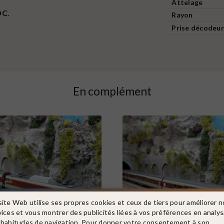
Attelage
DC
.
Rayon
Prise décodeur
En complément
site Web utilise ses propres cookies et ceux de tiers pour améliorer n
vices et vous montrer des publicités liées à vos préférences en analy
 habitudes de navigation. Pour donner votre consentement à son