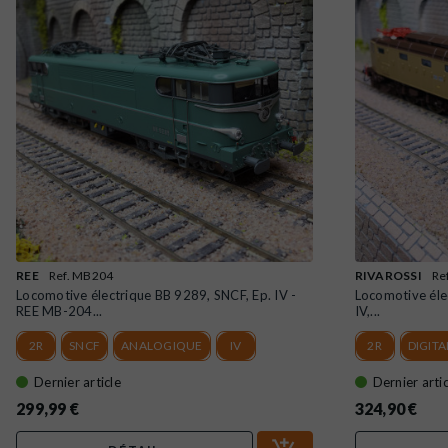
REE
Ref. MB204
RIVAROSSI
Re
Locomotive électrique BB 9289, SNCF, Ep. IV -
Locomotive éle
REE MB-204...
IV,...
2R
SNCF
ANALOGIQUE
IV
2R
DIGIT
Dernier article
Dernier artic
299,99 €
324,90 €