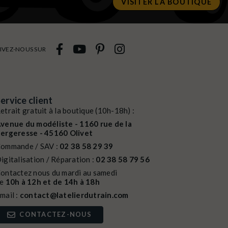
VISITER LA BOUTIQUE
IVEZ-NOUS SUR
ervice client
etrait gratuit à la boutique (10h-18h) :
venue du modéliste - 1160 rue de la
ergeresse - 45160 Olivet
ommande / SAV :
02 38 58 29 39
igitalisation / Réparation :
02 38 58 79 56
ontactez nous du mardi au samedi
de
10h à 12h et de 14h à 18h
mail :
contact@latelierdutrain.com
CONTACTEZ-NOUS