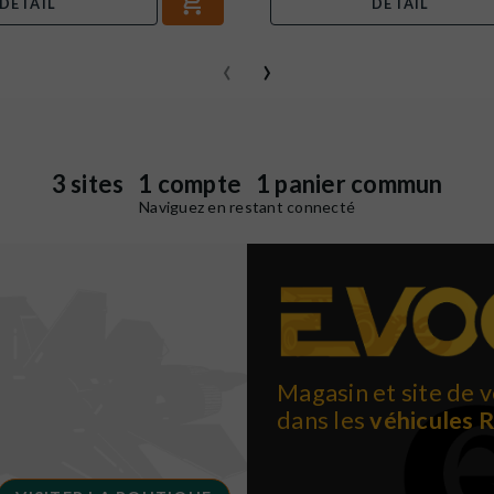
DÉTAIL
DÉTAIL
‹
›
3 sites 1 compte 1 panier commun
Naviguez en restant connecté
Magasin et site de v
dans les
véhicules 