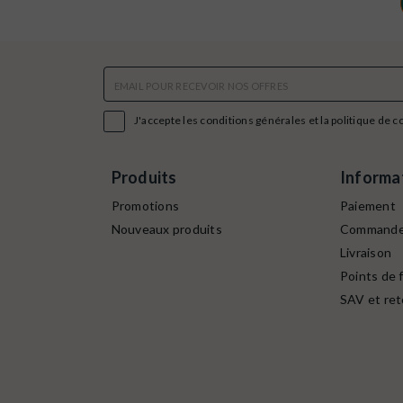

J'accepte les conditions générales et la politique de c
Produits
Informa
Promotions
Paiement
Nouveaux produits
Command
Livraison
Points de f
SAV et ret