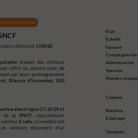
LAIRAGE INTÉRIEUR
État
 SNCF
Échelle
odels
référence
11002S
Epoque
Compagnie ferr
uitaine
étaient des voitures
Alimentation
our offrir un service haut de
Version
guaient par leurs aménagements
Numéro wagon
est, Blason d'Issoudun, 200
.
Couleur
otive électrique CC 6529
et
Matière
de la
SNCF
, reproduisant
Éclairage
 continu
2 rails
, ce modèle est
Les voitures disposent d'un
Tampons