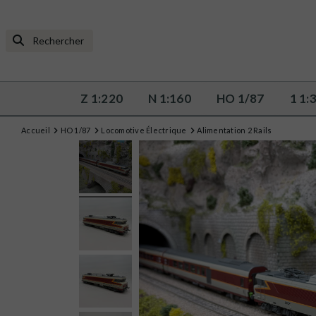
Z 1:220
N 1:160
HO 1/87
1 1:
Accueil
HO 1/87
Locomotive Électrique
Alimentation 2 Rails