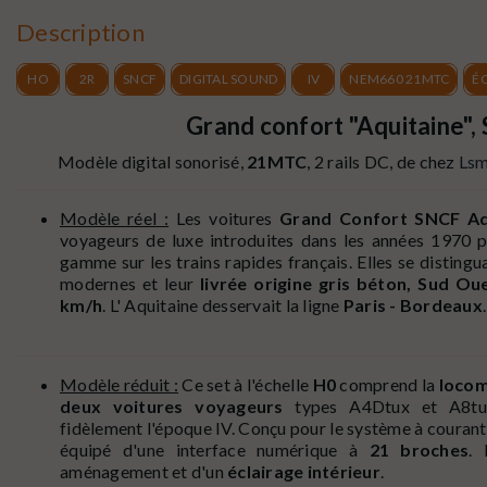
Description
HO
2R
SNCF
DIGITAL SOUND
IV
NEM660 21MTC
ÉC
Grand confort "Aquitaine",
Modèle digital sonorisé,
21MTC
, 2 rails DC, de chez
Lsm
Modèle réel :
Les voitures
Grand Confort SNCF Aq
voyageurs de luxe introduites dans les années 1970 p
gamme sur les trains rapides français. Elles se distin
modernes et leur
livrée origine gris béton, Sud Ou
km/h
. L' Aquitaine desservait la ligne
Paris - Bordeaux
Modèle réduit :
Ce set à l'échelle
H0
comprend la
locom
deux voitures voyageurs
types A4Dtux et A8tu
fidèlement l'époque IV. Conçu pour le système à courant
équipé d'une interface numérique à
21 broches
. 
aménagement et d'un
éclairage intérieur
.