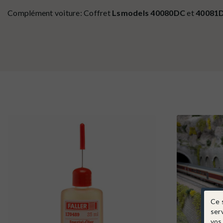
Complément voiture: Coffret
Lsmodels
40080DC
et
40081
Ce 
ser
vos