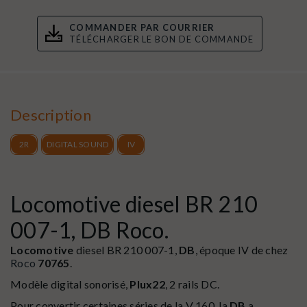
COMMANDER PAR COURRIER
TÉLÉCHARGER LE BON DE COMMANDE
Description
2R
DIGITAL SOUND
IV
Locomotive diesel BR 210
007-1, DB Roco.
Locomotive
diesel BR 210 007-1,
DB
, époque IV de chez
Roco
70765
.
Modèle digital sonorisé,
Plux22
, 2 rails DC.
Pour convertir certaines séries de la V 160, la
DB
a