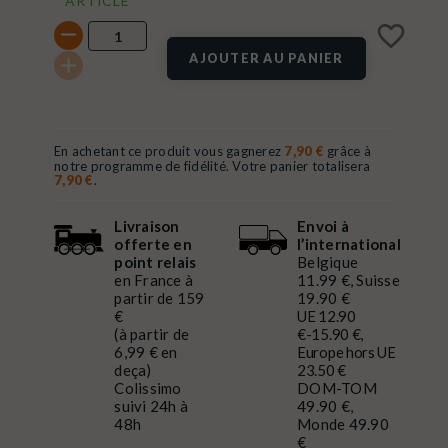
ARTICLE
favorite_border
AJOUTER AU PANIER
En achetant ce produit vous gagnerez
7,90 €
grâce à
notre programme de fidélité. Votre panier totalisera
7,90 €
.
Livraison
Envoi à
offerte en
l’international
point relais
Belgique
en France à
11.99 €, Suisse
partir de 159
19.90 €
€
UE 12.90
(à partir de
€-15.90 €,
6,99 € en
Europe hors UE
deça)
23.50 €
Colissimo
DOM-TOM
suivi 24h à
49.90 €,
48h
Monde 49.90
€