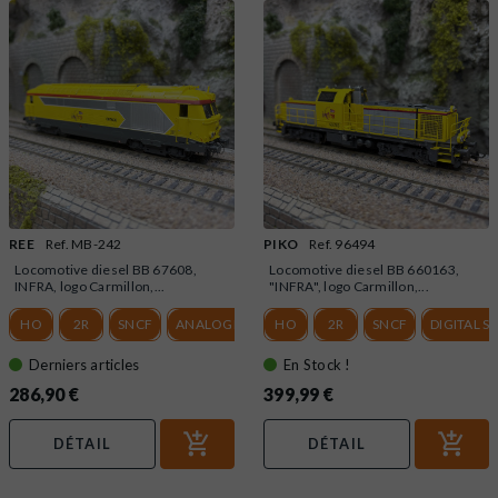
REE
Ref. MB-242
PIKO
Ref. 96494
Locomotive diesel BB 67608,
Locomotive diesel BB 660163,
INFRA, logo Carmillon,...
"INFRA", logo Carmillon,...
HO
2R
SNCF
ANALOGIQUE
HO
2R
SNCF
DIGITAL 
Derniers articles
En Stock !
286,90 €
399,99 €
DÉTAIL
DÉTAIL