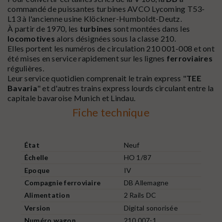
commandé de puissantes turbines AVCO Lycoming T53-
L13 à l'ancienne usine Klöckner-Humboldt-Deutz.
À partir de 1970, les
turbines
sont montées dans les
locomotives
alors désignées sous la classe 210.
Elles portent les numéros de circulation 210 001-008 et ont
été mises en service rapidement sur les lignes
ferroviaires
régulières.
Leur service quotidien comprenait le train express "
TEE
Bavaria
" et d'autres trains express lourds circulant entre la
capitale bavaroise Munich et Lindau.
Fiche technique
État
Neuf
Échelle
HO 1/87
Epoque
IV
Compagnie ferroviaire
DB Allemagne
Alimentation
2 Rails DC
Version
Digital sonorisée
Numéro wagon
210 007-1