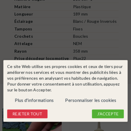
Matière
Plastique
Longueur
189 mm
Éclairage
Blanc / Rouge Inversés
Tampons
Fixes
Crochets
Boucles
Attelage
NEM
Rayon
358 mm
Prise décodeur locomotive
Plux22
Ce site Web utilise ses propres cookies et ceux de tiers pour
améliorer nos services et vous montrer des publicités liées à
vos préférences en analysant vos habitudes de navigation.
Pour donner votre consentement à son utilisation, appuyez
sur le bouton Accepter.
En complément
Plus d'informations
Personnaliser les cookies
REJETER TOUT
J'ACCEPTE