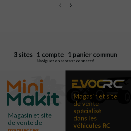
‹
›
3 sites 1 compte 1 panier commun
Naviguez en restant connecté
Magasin et site
de vente
spécialisé
Magasin et site
dans les
de vente de
véhicules RC
maquettes
,