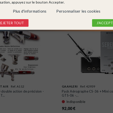
isation, appuyez sur le bouton Accepter.
Plus d'informations
Personnaliser les cookies
REJETER TOUT
J'ACCEPT
T AIR
Ref. A112
GAAHLERI
Ref. 42939
double action de précision -
Pack Aérographe CS-36 + Mini c
...
GTS-06 -...
Indisponible
92,00 €