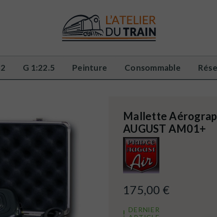
32
G 1:22.5
Peinture
Consommable
Rése
Mallette Aérogra
AUGUST AM01+
175,00 €
DERNIER