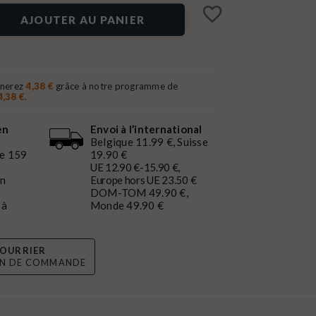
favorite_border
AJOUTER AU PANIER
gnerez
4,38 €
grâce à notre programme de
4,38 €
.
en
Envoi à l’international
Belgique 11.99 €, Suisse
de 159
19.90 €
UE 12.90 €-15.90 €,
en
Europe hors UE 23.50 €
DOM-TOM 49.90 €,
 à
Monde 49.90 €
OURRIER
ON DE COMMANDE