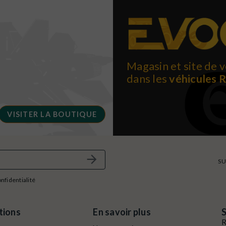
Magasin et site de v
dans les
véhicules 
VISITER LA BOUTIQUE
SU
onfidentialité
tions
En savoir plus
S
R