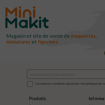
Magasin et site de vente de
maquettes
,
miniatures
et
figurines

J'accepte les conditions générales et la politique de c
Produits
Informa