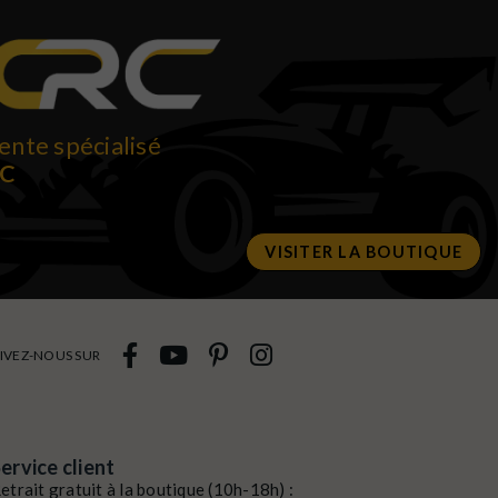
ente spécialisé
RC
VISITER LA BOUTIQUE
IVEZ-NOUS SUR
ervice client
etrait gratuit à la boutique (10h-18h) :