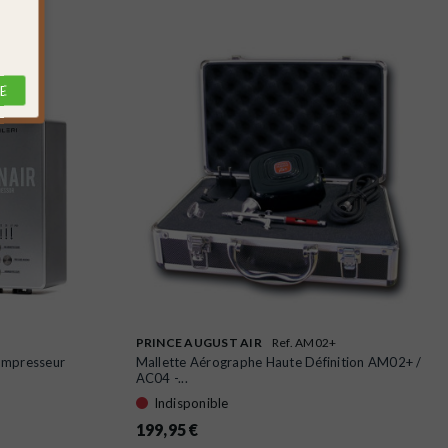
E
PRINCE AUGUST AIR
Ref. AM02+
ompresseur
Mallette Aérographe Haute Définition AM02+ /
AC04 -...
Indisponible
199,95 €