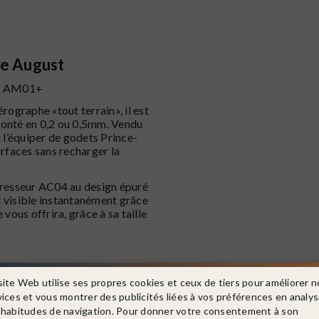
e August
t
AM01+
ographe «tout terrain», il est
 monté en 0,2 ou 0,5mm. Vendu
 l’équiper de godets Prince-
rfaces sans recharger la
presseur AC04 au design épuré
et visible instantanément grâce
vous offrira, grâce à sa taille
site Web utilise ses propres cookies et ceux de tiers pour améliorer n
vices et vous montrer des publicités liées à vos préférences en analy
Dans la même catégorie
 habitudes de navigation. Pour donner votre consentement à son