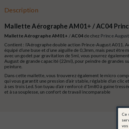
Description
Mallette Aérographe AM01+ / AC04 Princ
Mallette Aérographe AM01+
/
AC04
de chez
Prince Augus
Contient : l’Aérographe double action Prince-August A011. Aér
équipé d’une buse et d’une aiguille de 0,3mm, mais peut être
avec un godet par gravitation de 5ml, vous pourrez également
August de grande capacité (22ml), pour peindre de grandes su
peinture.
Dans cette mallette, vous trouverez également le micro com
qui vous garantit une pression d’air stable, réglable d’un clic 
à ses trois Led. Son tuyau d’air renforcé d’1m80 à gaine tressée 
et à sa souplesse, un confort de travail incomparable
Ce 
ser
vos