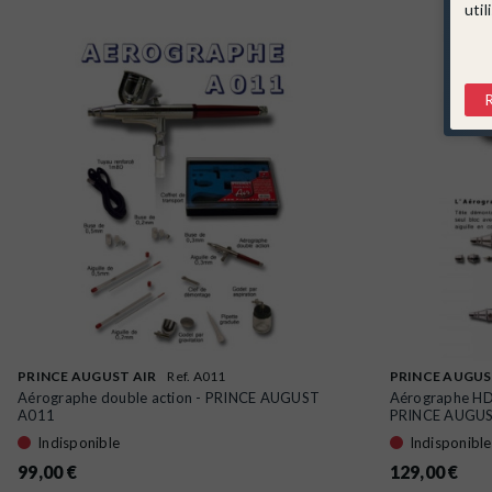
util
PRINCE AUGUST AIR
Ref. A011
PRINCE AUGUS
Aérographe double action - PRINCE AUGUST
Aérographe HD 
A011
PRINCE AUGUST
Indisponible
Indisponible
99,00 €
129,00 €