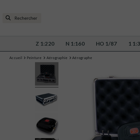
Z 1:220
N 1:160
HO 1/87
1 1:
Accueil
Peinture
Aérographie
Aérographe