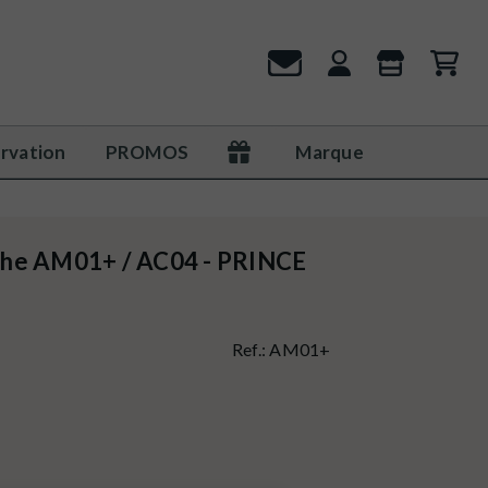
rvation
PROMOS
Marque
phe AM01+ / AC04 - PRINCE
Ref.:
AM01+