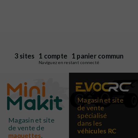
3 sites 1 compte 1 panier commun
Naviguez en restant connecté
Magasin et site
de vente
spécialisé
Magasin et site
dans les
de vente de
véhicules RC
maquettes
,