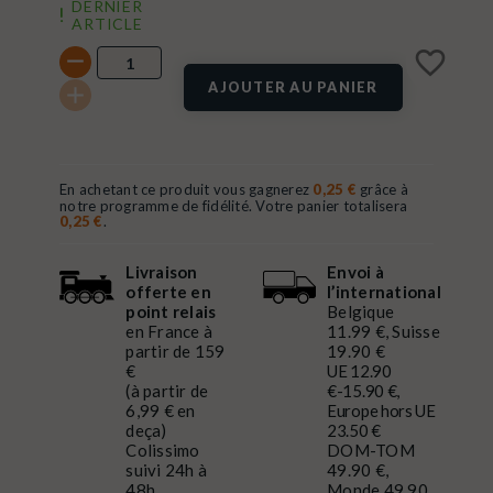
DERNIER
ARTICLE
favorite_border
AJOUTER AU PANIER
En achetant ce produit vous gagnerez
0,25 €
grâce à
notre programme de fidélité. Votre panier totalisera
0,25 €
.
Livraison
Envoi à
offerte en
l’international
point relais
Belgique
en France à
11.99 €, Suisse
partir de 159
19.90 €
€
UE 12.90
(à partir de
€-15.90 €,
6,99 € en
Europe hors UE
deça)
23.50 €
Colissimo
DOM-TOM
suivi 24h à
49.90 €,
48h
Monde 49.90