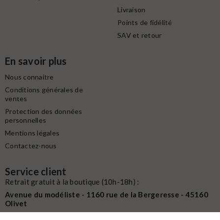
Livraison
Points de fidélité
SAV et retour
En savoir plus
Nous connaitre
Conditions générales de
ventes
Protection des données
personnelles
Mentions légales
Contactez-nous
Service client
Retrait gratuit à la boutique (10h-18h) :
Avenue du modéliste - 1160 rue de la Bergeresse - 45160
Olivet
Commande / SAV :
02 38 58 29 39