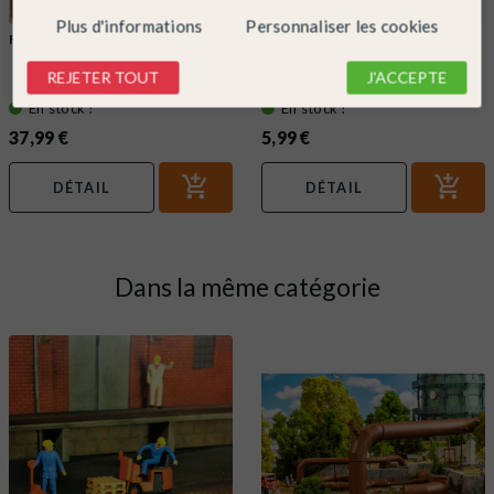
Plus d'informations
Personnaliser les cookies
FALLER
Ref. 170695
FALLER
Ref. 170492
Set à patiner-FALLER 170695
Colle pour maquette avec bec de
REJETER TOUT
J'ACCEPTE
précision-FALLER 170492
En stock !
En stock !
37,99 €
5,99 €
DÉTAIL
DÉTAIL
Dans la même catégorie