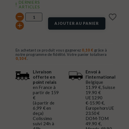
DERNIERS
ARTICLES
favorite_border
AJOUTER AU PANIER
En achetant ce produit vous gagnerez
0,10 €
grâce à
notre programme de fidélité. Votre panier totalisera
0,10 €
.
Livraison
Envoi à
offerte en
l’international
point relais
Belgique
en France à
11.99 €, Suisse
partir de 159
19.90 €
€
UE 12.90
(à partir de
€-15.90 €,
6,99 € en
Europe hors UE
deça)
23.50 €
Colissimo
DOM-TOM
suivi 24h à
49.90 €,
48h
Monde 49.90