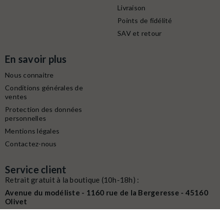
Livraison
Points de fidélité
SAV et retour
En savoir plus
Nous connaitre
Conditions générales de
ventes
Protection des données
personnelles
Mentions légales
Contactez-nous
Service client
Retrait gratuit à la boutique (10h-18h) :
Avenue du modéliste - 1160 rue de la Bergeresse - 45160
Olivet
Commande / SAV :
02 38 58 29 39