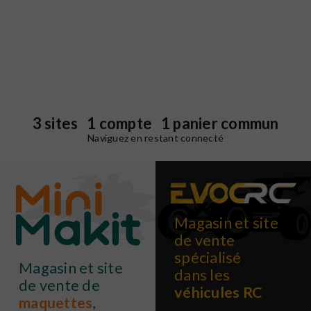
3 sites 1 compte 1 panier commun
Naviguez en restant connecté
Magasin et site
de vente
spécialisé
Magasin et site
dans les
de vente de
véhicules RC
maquettes
,