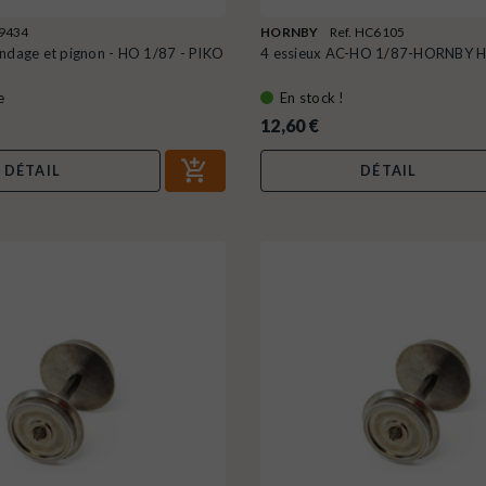
19434
HORNBY
Ref. HC6105
andage et pignon - HO 1/87 - PIKO
4 essieux AC-HO 1/87-HORNBY 
e
En stock !
12,60 €
DÉTAIL
DÉTAIL