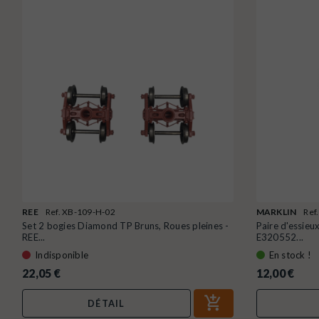
REE
Ref. XB-109-H-02
MARKLIN
Ref
Set 2 bogies Diamond TP Bruns, Roues pleines -
Paire d'essieu
REE...
E320552...
Indisponible
En stock !
22,05 €
12,00 €
DÉTAIL