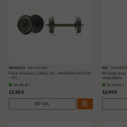
MARKLIN
Ref. E414237
REE
Ref. M70
Paire d'essieux, 2 Rails, DC - MARKLIN E414237
Kit bogie avec
- HO...
compatible...
En stock !
En stock !
12,00 €
16,90 €
DÉTAIL