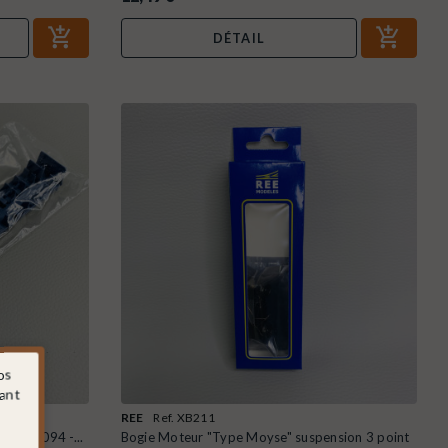
DÉTAIL
os
sant
REE
Ref. XB211
et 72094 -...
Bogie Moteur "Type Moyse" suspension 3 point