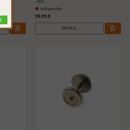
- REE...
Indisponible
39,95 €
E
DÉTAIL