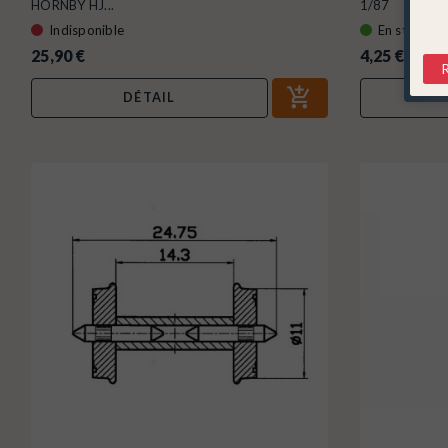
HORNBY HJ...
1/87
Indisponible
En stock !
25,90 €
4,25 €
DÉTAIL