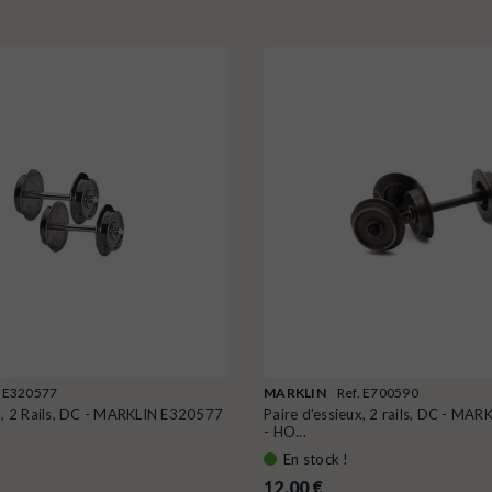
. E320577
MARKLIN
Ref. E700590
ux, 2 Rails, DC - MARKLIN E320577
Paire d'essieux, 2 rails, DC - MA
- HO...
En stock !
12,00 €