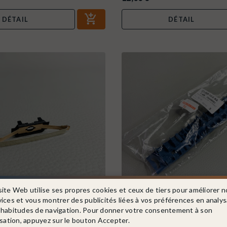
DÉTAIL
DÉTAIL
site Web utilise ses propres cookies et ceux de tiers pour améliorer n
vices et vous montrer des publicités liées à vos préférences en analy
 habitudes de navigation. Pour donner votre consentement à son
. E138079
FLEISCHMANN
Ref. 254480812
isation, appuyez sur le bouton Accepter.
change - MARKLIN E138079 - HO
Aménagement intérieur ROCO coffr