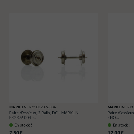
MARKLIN
Ref. E32376004
MARKLIN
Ref
Paire d'essieux, 2 Rails, DC - MARKLIN
Paire d'essie
E32376004 -...
- HO...
En stock !
En stock !
7,50 €
12,00 €