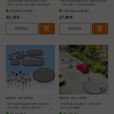
10 panneaux du Val de Loire,
Set de panneaux de signalisation
1927-1945-HO 1/87-SAI 8220
- HO 1/87 - NOCH 14387
Dernier article
Derniers articles
53,70 €
17,49 €
DÉTAIL
DÉTAIL
NOCH
Ref. 60525
NOCH
Ref. 14388
Set d'aménagements routiers -
Set d'îlots routiers - HO 1/87 -
HO 1/87 - NOCH 60525
NOCH 14388
En stock !
En stock !