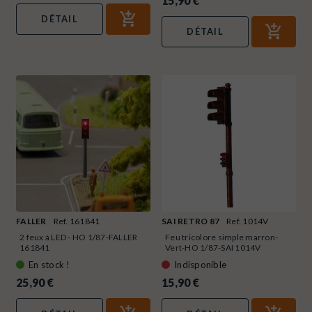
15,90 €
DÉTAIL
DÉTAIL
FALLER
Ref. 161841
SAI RETRO 87
Ref. 1014V
2 feux à LED - HO 1/87-FALLER
Feu tricolore simple marron-
161841
Vert-HO 1/87-SAI 1014V
En stock !
Indisponible
25,90 €
15,90 €