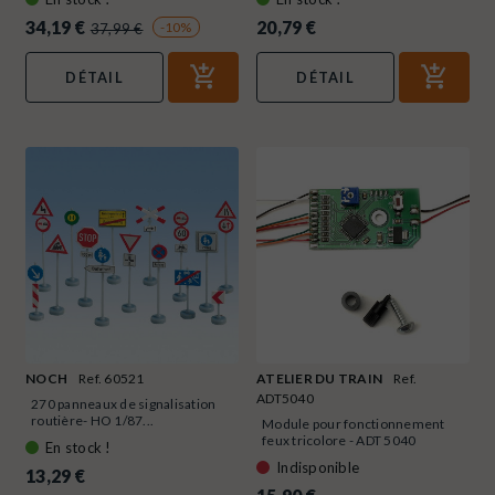
34,19 €
20,79 €
-10%
37,99 €
DÉTAIL
DÉTAIL
NOCH
Ref. 60521
ATELIER DU TRAIN
Ref.
ADT5040
270 panneaux de signalisation
routière- HO 1/87...
Module pour fonctionnement
feux tricolore - ADT 5040
En stock !
Indisponible
13,29 €