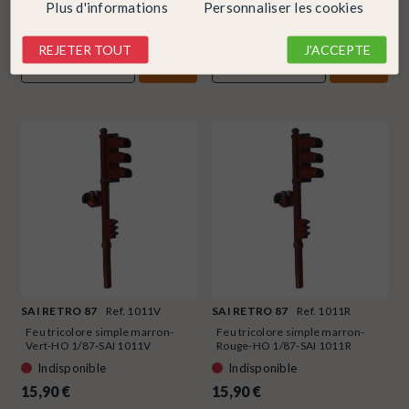
Plus d'informations
Personnaliser les cookies
15,90 €
15,90 €
REJETER TOUT
J'ACCEPTE
DÉTAIL
DÉTAIL
SAI RETRO 87
Ref. 1011V
SAI RETRO 87
Ref. 1011R
Feu tricolore simple marron-
Feu tricolore simple marron-
Vert-HO 1/87-SAI 1011V
Rouge-HO 1/87-SAI 1011R
Indisponible
Indisponible
15,90 €
15,90 €