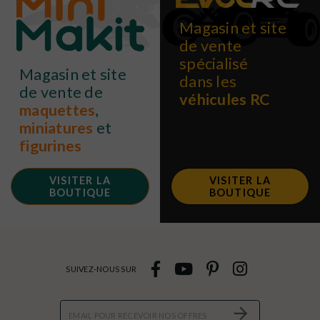
Magasin et site
de vente
spécialisé
Magasin et site
dans les
de vente de
véhicules RC
maquettes
,
miniatures
et
figurines
VISITER LA
VISITER LA
BOUTIQUE
BOUTIQUE
SUIVEZ-NOUS SUR