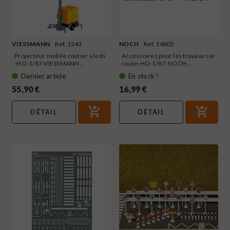
VIESSMANN
Ref. 1343
NOCH
Ref. 14805
Projecteur mobile routier à leds
Accessoires pour les travaux sur
-HO-1/87-VIESSMANN...
route-HO-1/87-NOCH...
Dernier article
En stock !
55,90 €
16,99 €
DÉTAIL
DÉTAIL