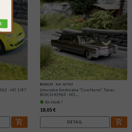
E
BUSCH
Ref. 42963
0562 - HO 1/87
Limousine Américaine "Cow Horns" Texas -
BUSCH 42963 - HO...
En stock !
18,05 €
DÉTAIL