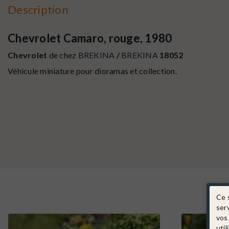
Description
Chevrolet Camaro, rouge, 1980
Chevrolet
de chez
BREKINA
/
BREKINA
18052
Véhicule miniature pour dioramas et collection.
Ce 
ser
vos
util