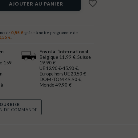
favorite_border
AJOUTER AU PANIER
gnerez
0,55 €
grâce à notre programme de
0,55 €
.
en
Envoi à l’international
Belgique 11.99 €, Suisse
de 159
19.90 €
UE 12.90 €-15.90 €,
en
Europe hors UE 23.50 €
DOM-TOM 49.90 €,
 à
Monde 49.90 €
OURRIER
ON DE COMMANDE