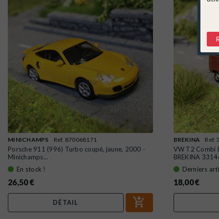
MINICHAMPS
Ref. 870068171
BREKINA
Ref.
Porsche 911 (996) Turbo coupé, jaune, 2000 -
VW T2 Combi B
Minichamps...
BREKINA 3314
En stock !
Derniers art
26,50 €
18,00 €
DÉTAIL