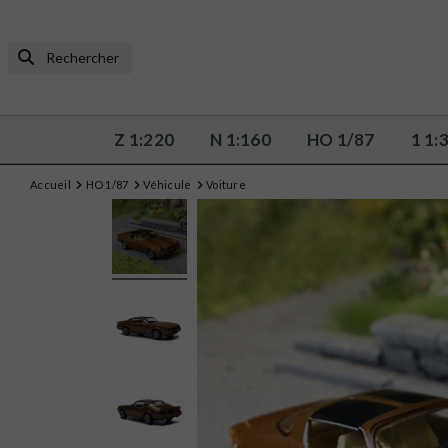
Z 1:220
N 1:160
HO 1/87
1 1:
Accueil
HO 1/87
Véhicule
Voiture