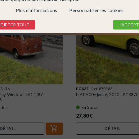
Plus d'informations
Personnaliser les cookies
REJETER TOUT
J'ACCEPT
 33146
PCX87
Ref. 870562
ay Window - HO 1/87 -
FIAT 500e jaune, 2020 - PCX87
6
icles
En Stock
27,80 €
DÉTAIL
DÉTAIL