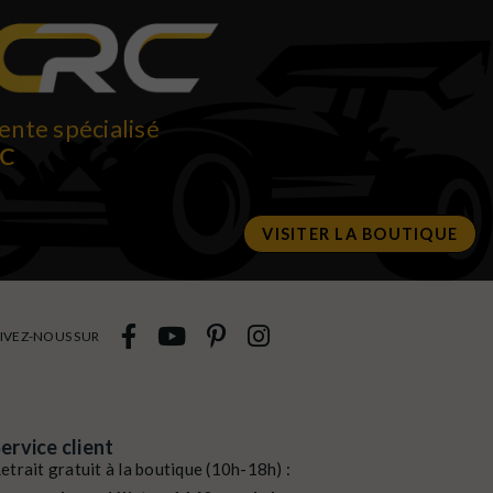
ente spécialisé
RC
VISITER LA BOUTIQUE
IVEZ-NOUS SUR
ervice client
etrait gratuit à la boutique (10h-18h) :