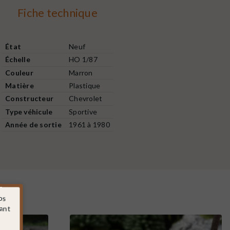
Fiche technique
État
Neuf
Échelle
HO 1/87
Couleur
Marron
Matière
Plastique
Constructeur
Chevrolet
Type véhicule
Sportive
Année de sortie
1961 à 1980
os
sant