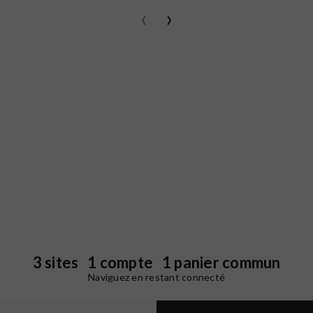
‹
›
3 sites 1 compte 1 panier commun
Naviguez en restant connecté