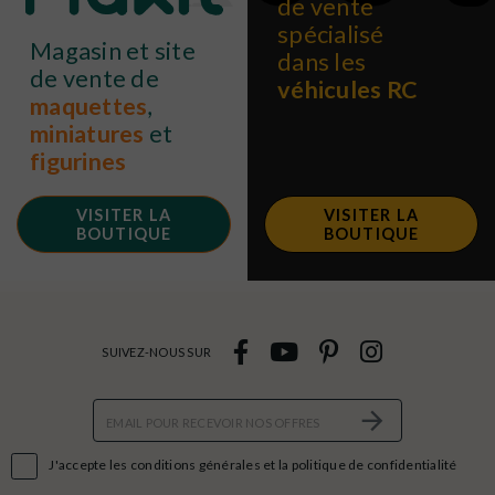
de vente
spécialisé
Magasin et site
dans les
de vente de
véhicules RC
maquettes
,
miniatures
et
figurines
VISITER LA
VISITER LA
BOUTIQUE
BOUTIQUE
SUIVEZ-NOUS SUR

J'accepte les conditions générales et la politique de confidentialité