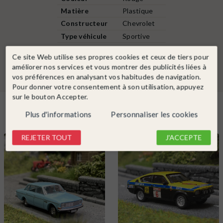
Matière
Plastique
Constructeur
Chevrolet
Type véhicule
Sportive
Année de sortie
1961 à 1980
Ce site Web utilise ses propres cookies et ceux de tiers pour
améliorer nos services et vous montrer des publicités liées à
vos préférences en analysant vos habitudes de navigation.
Pour donner votre consentement à son utilisation, appuyez
sur le bouton Accepter.
Dans la même catégorie
Plus d'informations
Personnaliser les cookies
REJETER TOUT
J'ACCEPTE