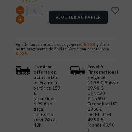
STOCK
favorite_border
AJOUTER AU PANIER
En achetant ce produit vous gagnerez
0,55 €
grâce à
notre programme de fidélité. Votre panier totalisera
0,55 €
.
Livraison
Envoi à
offerte en
l’international
point relais
Belgique
en France à
11.99 €, Suisse
partir de 159
19.90 €
€
UE 12.90
(à partir de
€-15.90 €,
6,99 € en
Europe hors UE
deça)
23.50 €
Colissimo
DOM-TOM
suivi 24h à
49.90 €,
48h
Monde 49.90
€