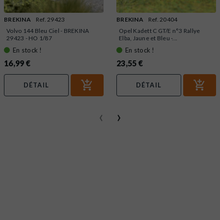
BREKINA
Ref. 29423
BREKINA
Ref. 20404
Volvo 144 Bleu Ciel - BREKINA
Opel Kadett C GT/E n°3 Rallye
29423 - HO 1/87
Elba, Jaune et Bleu -...
En stock !
En stock !
16,99 €
23,55 €
DÉTAIL
DÉTAIL
‹
›