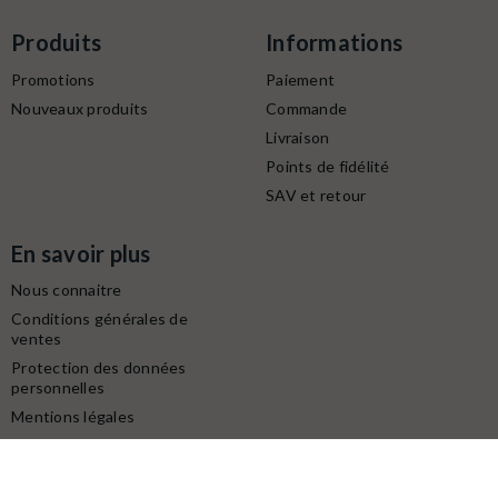
Produits
Informations
Promotions
Paiement
Nouveaux produits
Commande
Livraison
Points de fidélité
SAV et retour
En savoir plus
Nous connaitre
Conditions générales de
ventes
Protection des données
personnelles
Mentions légales
Contactez-nous