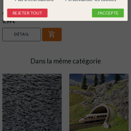
2 entrées de tunnel 1 voie -HO-
1/87- NOCH 60010
REJETER TOUT
J'ACCEPTE
En stock !
5,99 €
DÉTAIL
Dans la même catégorie