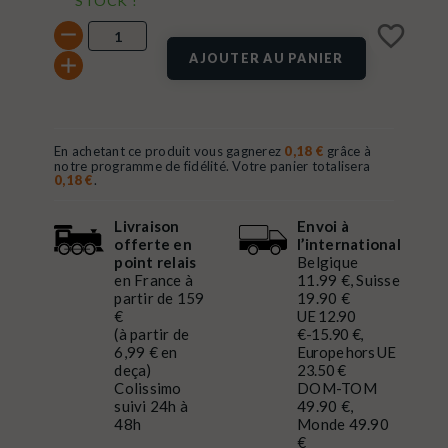
STOCK !
favorite_border
AJOUTER AU PANIER
En achetant ce produit vous gagnerez
0,18 €
grâce à
notre programme de fidélité. Votre panier totalisera
0,18 €
.
Livraison
Envoi à
offerte en
l’international
point relais
Belgique
en France à
11.99 €, Suisse
partir de 159
19.90 €
€
UE 12.90
(à partir de
€-15.90 €,
6,99 € en
Europe hors UE
deça)
23.50 €
Colissimo
DOM-TOM
suivi 24h à
49.90 €,
48h
Monde 49.90
€