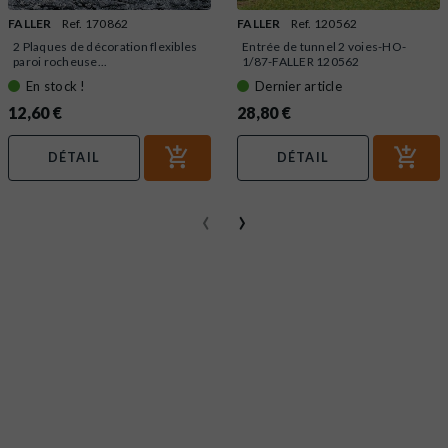
FALLER
Ref. 170862
FALLER
Ref. 120562
2 Plaques de décoration flexibles
Entrée de tunnel 2 voies-HO-
paroi rocheuse...
1/87-FALLER 120562
En stock !
Dernier article
12,60 €
28,80 €
DÉTAIL
DÉTAIL
‹
›