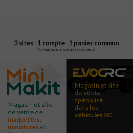
3 sites 1 compte 1 panier commun
Naviguez en restant connecté
Magasin et site
de vente
spécialisé
Magasin et site
dans les
de vente de
véhicules RC
maquettes
,
miniatures
et