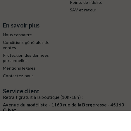
Points de fidélité
SAV et retour
En savoir plus
Nous connaitre
Conditions générales de
ventes
Protection des données
personnelles
Mentions légales
Contactez-nous
Service client
Retrait gratuit à la boutique (10h-18h) :
Avenue du modéliste - 1160 rue de la Bergeresse - 45160
Olivet
Commande / SAV :
02 38 58 29 39
Digitalisation / Réparation :
02 38 58 79 56