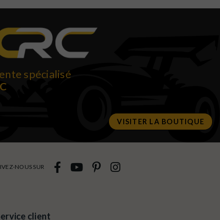
ente spécialisé
RC
VISITER LA BOUTIQUE
IVEZ-NOUS SUR
ervice client