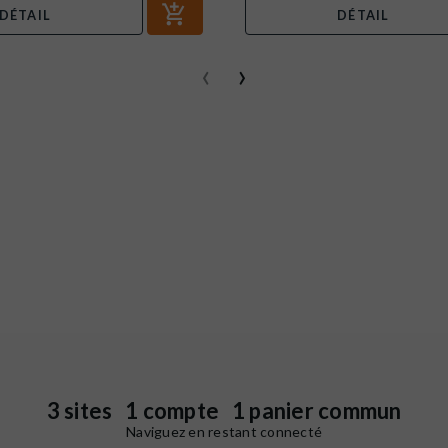
DÉTAIL
DÉTAIL
‹
›
3 sites 1 compte 1 panier commun
Naviguez en restant connecté