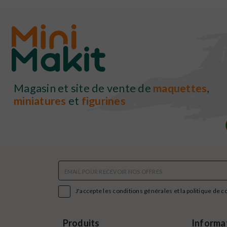
Magasin et site de vente de
maquettes
,
miniatures
et
figurines

J'accepte les conditions générales et la politique de c
Produits
Informa