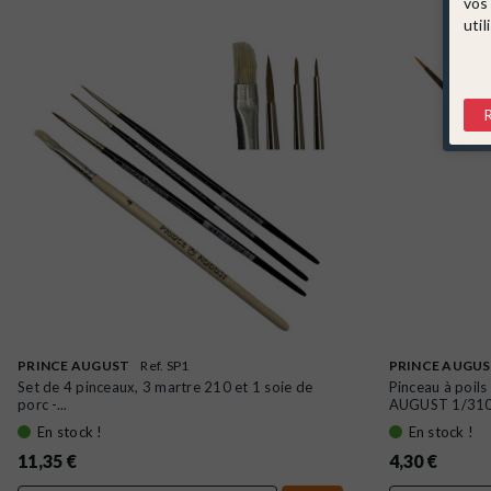
vos
util
PRINCE AUGUST
Ref. SP1
PRINCE AUGU
Set de 4 pinceaux, 3 martre 210 et 1 soie de
Pinceau à poils
porc -...
AUGUST 1/31
En stock !
En stock !
11,35 €
4,30 €