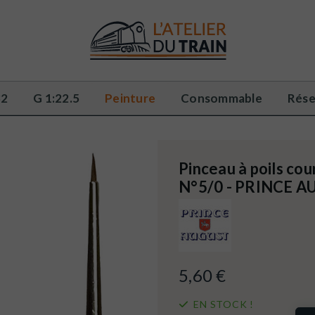
32
G 1:22.5
Peinture
Consommable
Rése
Pinceau à poils cou
N°5/0 - PRINCE A
5,60 €
EN STOCK !