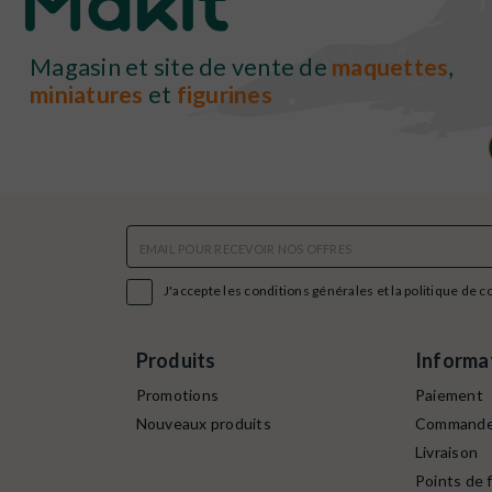
Magasin et site de vente de
maquettes
,
miniatures
et
figurines

J'accepte les conditions générales et la politique de c
Produits
Informa
Promotions
Paiement
Nouveaux produits
Command
Livraison
Points de f