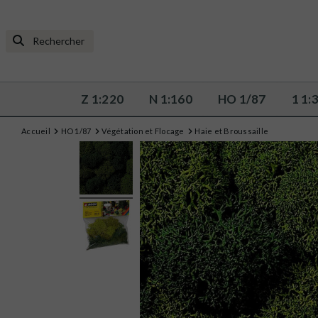
Z 1:220
N 1:160
HO 1/87
1 1:
Accueil
HO 1/87
Végétation et Flocage
Haie et Broussaille