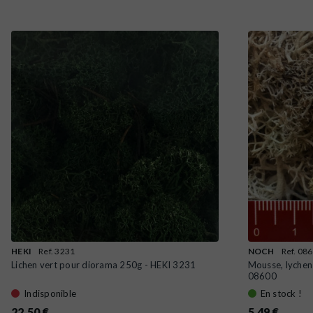
HEKI
Ref. 3231
NOCH
Ref. 08
Lichen vert pour diorama 250g - HEKI 3231
Mousse, lyche
08600
Indisponible
En stock !
22,50 €
5,49 €