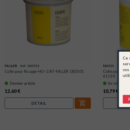
Ce 
ser
FALLER
Ref. 180501
NOCH
Ref. 61
vos
Colle pour flocage-HO-1/87-FALLER 180501
Colle pour flo
util
61130
Dernier article
En stock !
12,60 €
10,79 €
DÉTAIL