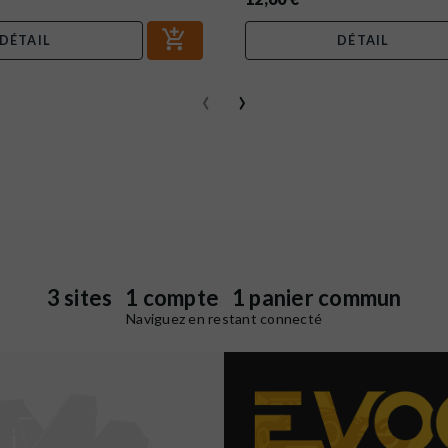
DÉTAIL
DÉTAIL
‹
›
3 sites 1 compte 1 panier commun
Naviguez en restant connecté