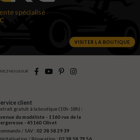
ente spécialisé
RC
VISITER LA BOUTIQUE
IVEZ-NOUS SUR
ervice client
etrait gratuit à la boutique (10h-18h) :
venue du modéliste - 1160 rue de la
ergeresse - 45160 Olivet
ommande / SAV :
02 38 58 29 39
igitalisation / Réparation :
02 38 58 79 56