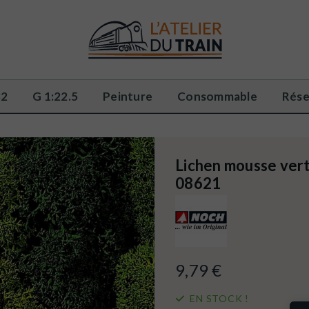
32
G 1:22.5
Peinture
Consommable
Rése
Lichen mousse ver
08621
9,79 €
EN STOCK !