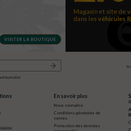
Magasin et site de v
dans les
véhicules 
VISITER LA BOUTIQUE
SU
onfidentialité
tions
En savoir plus
S
R
Nous connaitre
A
e
Conditions générales de
B
ventes
C
Protection des données
idélité
D
personnelles