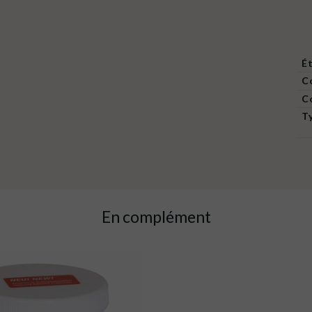
É
C
C
T
En complément