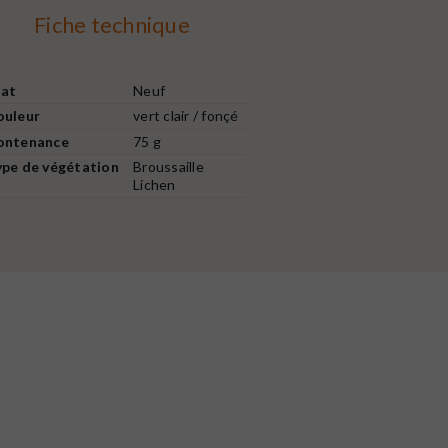
Fiche technique
tat
Neuf
ouleur
vert clair / fonçé
ontenance
75 g
ype de végétation
Broussaille
Lichen