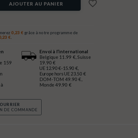
favorite_border
AJOUTER AU PANIER
gnerez
0,23 €
grâce à notre programme de
0,23 €
.
en
Envoi à l’international
Belgique 11.99 €, Suisse
de 159
19.90 €
UE 12.90 €-15.90 €,
en
Europe hors UE 23.50 €
DOM-TOM 49.90 €,
 à
Monde 49.90 €
OURRIER
ON DE COMMANDE