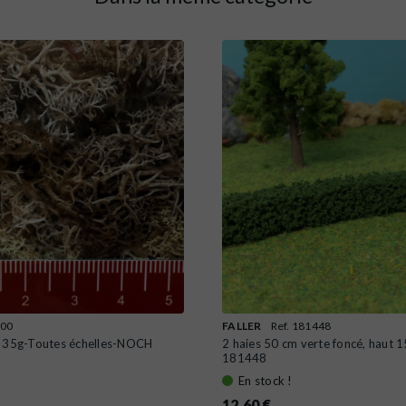
600
FALLER
Ref. 181448
n 35g-Toutes échelles-NOCH
2 haies 50 cm verte foncé, haut 
181448
En stock !
12,60 €