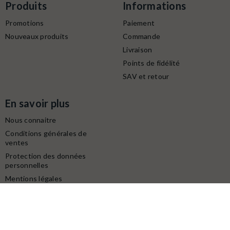
Produits
Informations
Promotions
Paiement
Nouveaux produits
Commande
Livraison
Points de fidélité
SAV et retour
En savoir plus
Nous connaitre
Conditions générales de
ventes
Protection des données
personnelles
Mentions légales
Contactez-nous
Service client
Retrait gratuit à la boutique (10h-18h) :