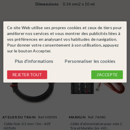
Dimensions
0.14 mm2 x 10 ml
Ce site Web utilise ses propres cookies et ceux de tiers pour
améliorer nos services et vous montrer des publicités liées à
Dans la même catégorie
vos préférences en analysant vos habitudes de navigation.
Pour donner votre consentement à son utilisation, appuyez
sur le bouton Accepter.
Plus d'informations
Personnaliser les cookies
REJETER TOUT
J'ACCEPTE
ATELIER DU TRAIN
Ref. H05VN
MARKLIN
Ref. 74040
Câble Noir 0.5 mm / 5m - ADT
Câble d'alimentation pour voie C
H05VN
Trix et Marklin 1m -HO...