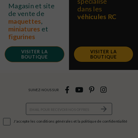
spécialisé
Magasin et site
dans les
de vente de
véhicules RC
maquettes
,
miniatures
et
figurines
VISITER LA
VISITER LA
BOUTIQUE
BOUTIQUE
SUIVEZ-NOUS SUR

J'accepte les conditions générales et la politique de confidentialité