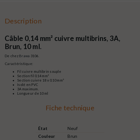
Description
Câble 0,14 mm² cuivre multibrins, 3A,
Brun, 10 ml.
De chez
Brawa
3106.
Caractéristique:
Fil cuivre multibrin souple
Section fil 0.14 mm²
Section cuivre 18 x 0.10 mm²
Isolé en PVC
3A maximum.
Longueur de 10 ml
Fiche technique
État
Neuf
Couleur
Brun