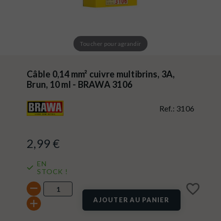
Toucher pour agrandir
Câble 0,14 mm² cuivre multibrins, 3A,
Brun, 10 ml - BRAWA 3106
Ref.:
3106
2,99 €
EN
STOCK !
favorite_border
AJOUTER AU PANIER