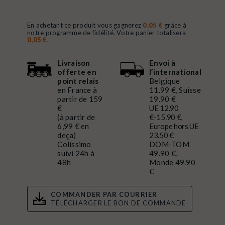
En achetant ce produit vous gagnerez
0,05 €
grâce à
notre programme de fidélité. Votre panier totalisera
0,05 €
.
Livraison
Envoi à
offerte en
l’international
point relais
Belgique
en France à
11.99 €, Suisse
partir de 159
19.90 €
€
UE 12.90
(à partir de
€-15.90 €,
6,99 € en
Europe hors UE
deça)
23.50 €
Colissimo
DOM-TOM
suivi 24h à
49.90 €,
48h
Monde 49.90
€
COMMANDER PAR COURRIER
TÉLÉCHARGER LE BON DE COMMANDE