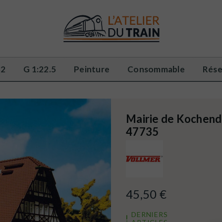
32
G 1:22.5
Peinture
Consommable
Rése
Mairie de Kochen
47735
45,50 €
DERNIERS