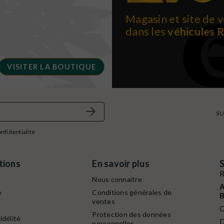
Magasin et site de v
dans les
véhicules 
VISITER LA BOUTIQUE
SU
onfidentialité
tions
En savoir plus
S
R
Nous connaitre
A
e
Conditions générales de
B
ventes
C
Protection des données
idélité
D
personnelles