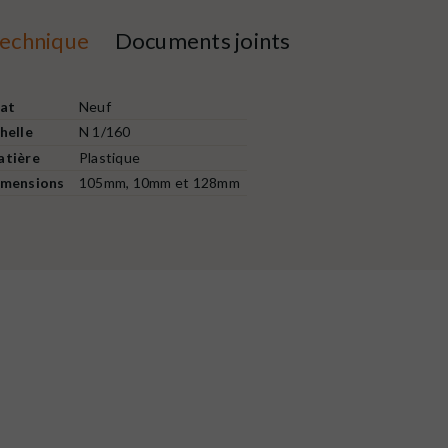
technique
Documents joints
at
Neuf
helle
N 1/160
tière
Plastique
imensions
105mm, 10mm et 128mm