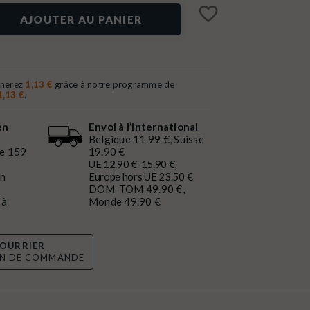
favorite_border
AJOUTER AU PANIER
gnerez
1,13 €
grâce à notre programme de
1,13 €
.
en
Envoi à l’international
Belgique 11.99 €, Suisse
de 159
19.90 €
UE 12.90 €-15.90 €,
en
Europe hors UE 23.50 €
DOM-TOM 49.90 €,
 à
Monde 49.90 €
OURRIER
ON DE COMMANDE