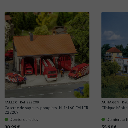
FALLER
Ref. 222209
AUHAGEN
Ref
Caserne de sapeurs-pompiers -N-1/160-FALLER
Clinique hôpi
222209
Derniers articles
Derniers art
30,99 €
55,90 €