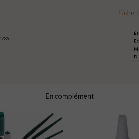
Fiche 
Ét
735.
Éc
Ma
D
En complément