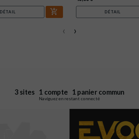
DÉTAIL
DÉTAIL
‹
›
3 sites 1 compte 1 panier commun
Naviguez en restant connecté