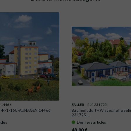
. 14466
FALLER
Ref. 231725
tal-N-1/160-AUHAGEN 14466
Bâtiment du THW avec hall à véhi
231725 -...
icles
Derniers articles
48,00 €