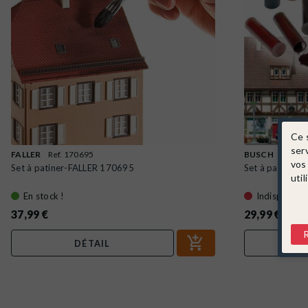
Ce 
ser
FALLER
Ref. 170695
BUSCH
Ref. 1
vos
Set à patiner-FALLER 170695
Set à patiner po
util
En stock !
Indisponible
37,99 €
29,99 €
DÉTAIL