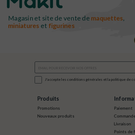
Magasin et site de vente de
maquettes
,
miniatures
et
figurines

J'accepte les conditions générales et la politique de c
Produits
Informa
Promotions
Paiement
Nouveaux produits
Command
Livraison
Points de f