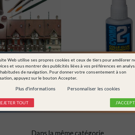
site Web utilise ses propres cookies et ceux de tiers pour améliorer n
vices et vous montrer des publicités liées à vos préférences en analy
700
COLLE21
Ref. colle21
 habitudes de navigation. Pour donner votre consentement à son
ur matériel roulant ou...
Colle 21 cyanoacrylate 21g pour
isation, appuyez sur le bouton Accepter.
figurine-COLLE21
En stock !
Plus d'informations
Personnaliser les cookies
8,99 €
REJETER TOUT
J'ACCEPT
DÉTAIL
DÉTAIL
Dans la même catégorie