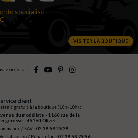
ente spécialisé
RC
VISITER LA BOUTIQUE
IVEZ-NOUS SUR
ervice client
etrait gratuit à la boutique (10h-18h) :
venue du modéliste - 1160 rue de la
ergeresse - 45160 Olivet
ommande / SAV :
02 38 58 29 39
igitalisation / Réparation :
02 38 58 79 56