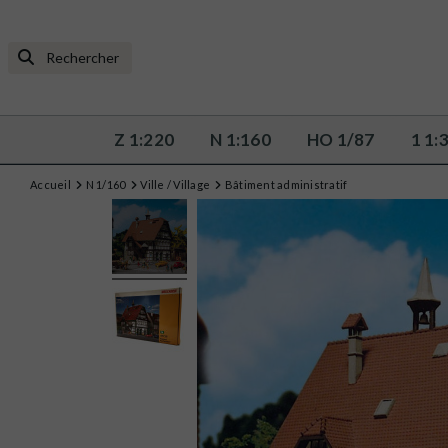
Z 1:220
N 1:160
HO 1/87
1 1:
Accueil
N 1/160
Ville / Village
Bâtiment administratif